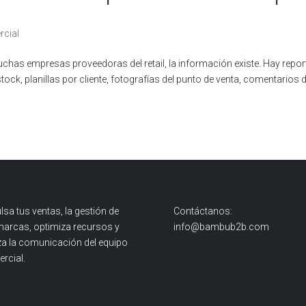
rcial
muchas empresas proveedoras del retail, la información existe. Hay repor
stock, planillas por cliente, fotografías del punto de venta, comentarios d
lsa tus ventas, la gestión de
Contáctanos:
marcas, optimiza recursos y
info@bambub2b.com
iza la comunicación del equipo
rcial.