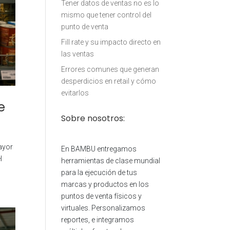
Tener datos de ventas no es lo
mismo que tener control del
punto de venta
Fill rate y su impacto directo en
las ventas
Errores comunes que generan
desperdicios en retail y cómo
evitarlos
e
Sobre nosotros:
mayor
En BAMBU entregamos
l
herramientas de clase mundial
para la ejecución de tus
marcas y productos en los
puntos de venta físicos y
virtuales. Personalizamos
reportes, e integramos